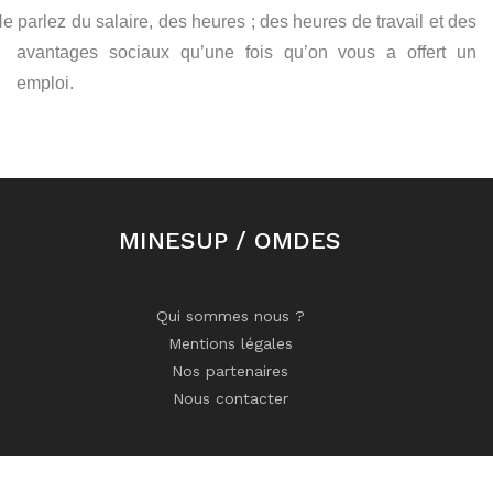
e parlez du salaire, des heures ; des heures de travail et des
avantages sociaux qu’une fois qu’on vous a offert un
emploi.
MINESUP / OMDES
Qui sommes nous ?
Mentions légales
Nos partenaires
Nous contacter
Copyright ©
2026 Tous droits réservés | OMDES Cameroun